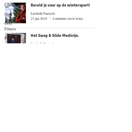
Library
Bereid je voor op de wintersport!
Liesbeth Pauwels
Golf Yoga
23 jan 2018
4 minuten om te lezen
Golf
Fitness
Het Sway & Slide Medicijn.
Personal
Liesbeth Pauwels
Junior
4 jan 2018
3 minuten om te lezen
Golf
Podcast
De laatste trends uit Noord Amerika!
Stories
Liesbeth Pauwels
that inspire
12 nov 2017
4 minuten om te lezen
CONTACT US
LP GOLF PERFORMANCE
info@lpgolfperformance.nl