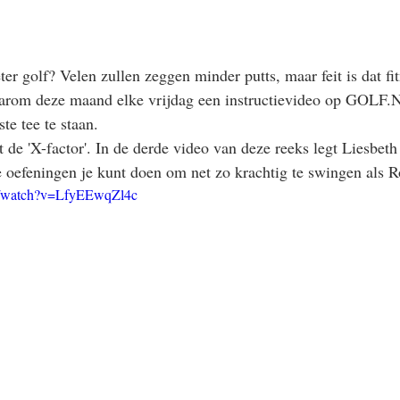
er golf? Velen zullen zeggen minder putts, maar feit is dat fit
aarom deze maand elke vrijdag een instructievideo op GOLF.
ste tee te staan.
 de 'X-factor'. In de derde video van deze reeks legt Liesbeth
e oefeningen je kunt doen om net zo krachtig te swingen als 
m/watch?v=LfyEEwqZl4c