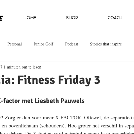
HOME
SHOP
COACH
Personal
Junior Golf
Podcast
Stories that inspire
17
1 minuten om te lezen
ia: Fitness Friday 3
X-factor met Liesbeth Pauwels
 ?! Zorg er dan voor meer X-FACTOR. Oftewel, de separatie tu
en bovenlichaam (schouders). Hoe groter het verschil in separ
dere drives. De X-factor word getraind waneer je je onderlich