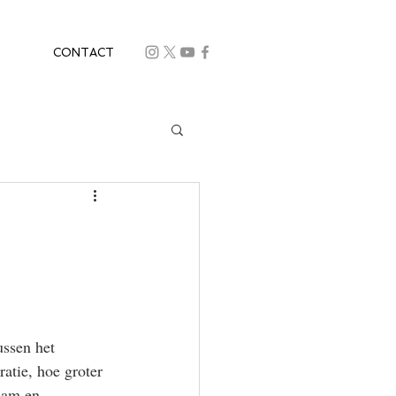
CONTACT
ssen het 
atie, hoe groter 
aam en 