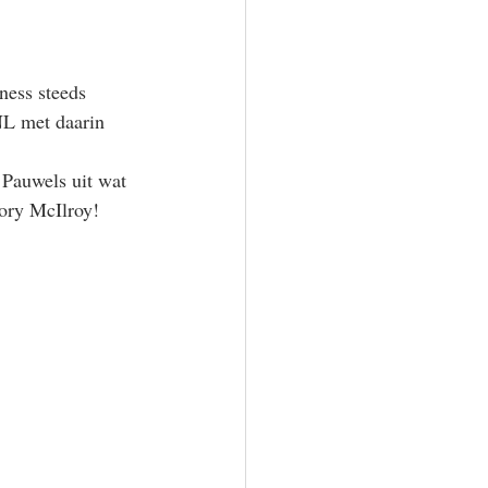
ness steeds 
NL met daarin 
 Pauwels uit wat 
Rory McIlroy!