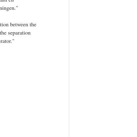
ningen."
ion between the 
the separation 
rator."