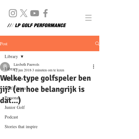
Post
Library
Liesbeth Pauwels
Library
12 jun 2018
3 minuten om te lezen
Welke type golfspeler ben
Golf Yoga
jij? (en hoe belangrijk is
Golf Fitness
Personal
dat...)
Junior Golf
Podcast
Stories that inspire