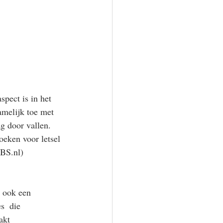
pect is in het 
amelijk toe met 
g door vallen. 
oeken voor letsel 
BS.nl) 
s ook een 
s  die 
akt 