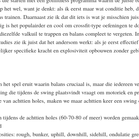
s die starten met een golffitness programma waarin de juiste b
ap het wel, want je denkt: als ik eerst maar wat conditie heb, d
 trainen. Daarnaast zie ik dat dit iets is wat je misschien juis
g is het populairder en cool om crossfit-type oefeningen te d
iezelfde valkuil te trappen en balans compleet te vergeten. In
dies zie ik juist dat het andersom werkt: als je eerst effectief 
ijker specifieke kracht en explosiviteit opbouwen zonder gebl
n het spel eruit waarin balans cruciaal is, maar die iedereen ve
ing die tijdens de swing plaatsvindt vraagt om motoriek en p
e van achttien holes, maken we maar achttien keer een swing 
n tijdens de achttien holes (60-70-80 of meer) worden gemaakt
d
ities: rough, bunker, uphill, downhill, sidehill, ondulatie gr