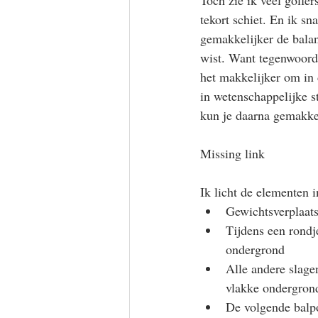
Toch zie ik veel golfer
tekort schiet. En ik sn
gemakkelijker de balans
wist. Want tegenwoordi
het makkelijker om in d
in wetenschappelijke stu
kun je daarna gemakkel
Missing link
Ik licht de elementen i
Gewichtsverplaats
Tijdens een rondj
ondergrond
Alle andere slage
vlakke ondergron
De volgende balpos