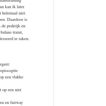
alanstraining 
an kan ik later 
t helemaal niet 
oen. Daardoor is 
 de praktijk en 
balans traint, 
esseerd te raken.
rgeet:
ropioceptie
op een vlakke 
 op een niet 
een en fairway