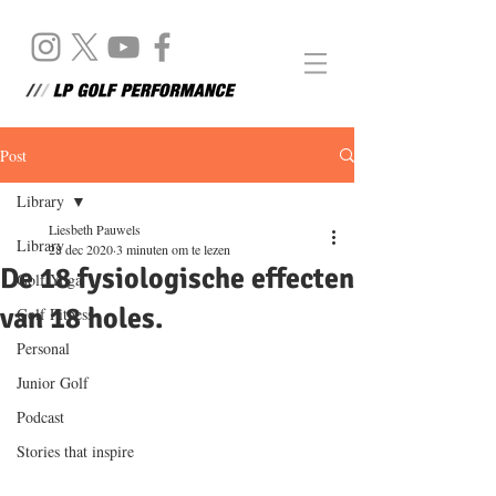
Post
Library
Liesbeth Pauwels
Library
28 dec 2020
3 minuten om te lezen
De 18 fysiologische effecten
Golf Yoga
van 18 holes.
Golf Fitness
Personal
Junior Golf
Podcast
Stories that inspire