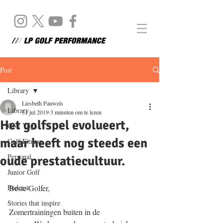
Post
Library
Liesbeth Pauwels
Library
31 jul 2019
3 minuten om te lezen
Het golfspel evolueert,
Golf Yoga
maar heeft nog steeds een
Golf Fitness
Personal
oude prestatiecultuur.
Junior Golf
Podcast
Beste Golfer, 
Stories that inspire
Zomertrainingen buiten in de 