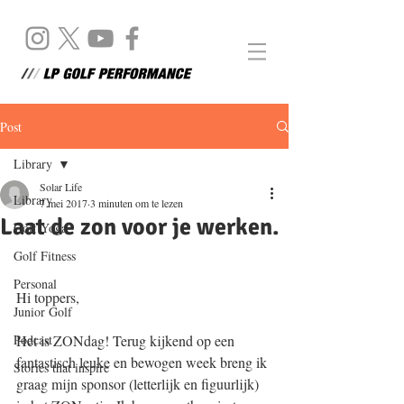
Post
Library
Solar Life
Library
7 mei 2017
3 minuten om te lezen
Laat de zon voor je werken.
Golf Yoga
Golf Fitness
Personal
Hi toppers, 
Junior Golf
Podcast
Het is ZONdag! Terug kijkend op een 
fantastisch leuke en bewogen week breng ik 
Stories that inspire
graag mijn sponsor (letterlijk en figuurlijk) 