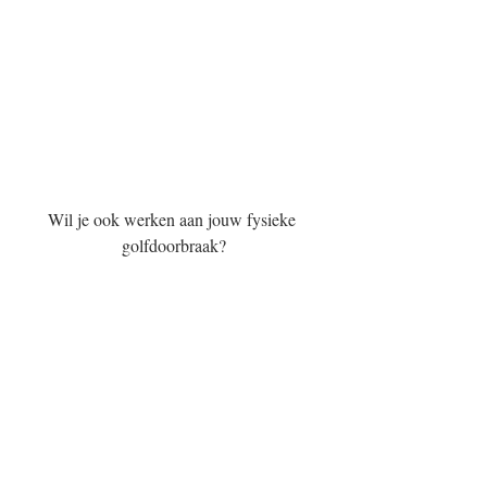
Wil je ook werken aan jouw fysieke 
golfdoorbraak?
Neem dan 
hier
 contact op. 