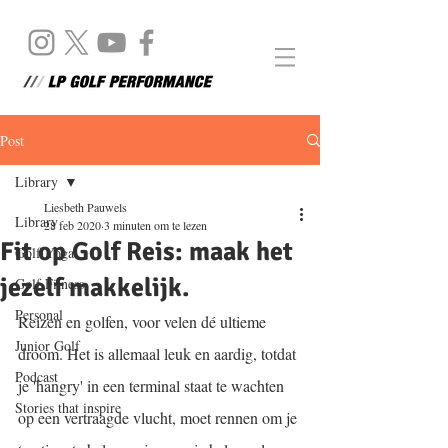
Post
Library
Liesbeth Pauwels
Library
28 feb 2020
3 minuten om te lezen
Fit op Golf Reis: maak het
Golf Yoga
jezelf makkelijk.
Golf Fitness
Personal
Reizen en golfen, voor velen dé ultieme 
Junior Golf
droom. Het is allemaal leuk en aardig, totdat 
Podcast
je 'hangry' in een terminal staat te wachten 
Stories that inspire
op een vertraagde vlucht, moet rennen om je 