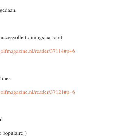
 gedaan.
succesvolle trainingsjaar ooit
golfmagazine.nl/reader/37114#p=6
tines
golfmagazine.nl/reader/37121#p=6
ul
 populaire!)