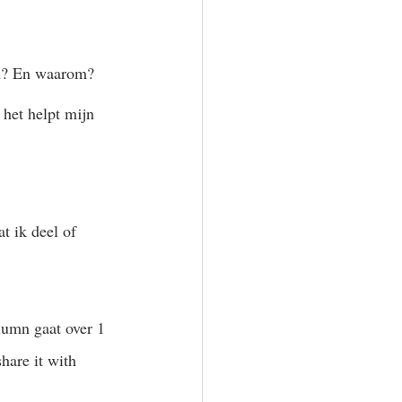
en? En waarom? 
 het helpt mijn 
t ik deel of 
lumn gaat over 1 
hare it with 