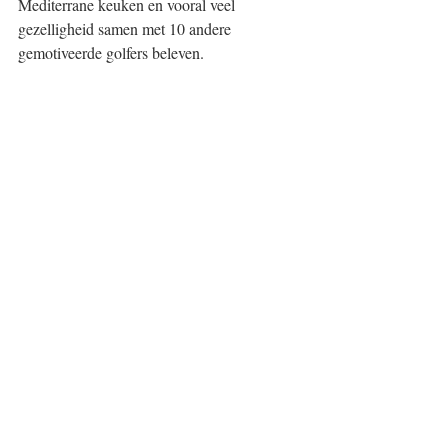
Mediterrane keuken en vooral veel 
gezelligheid samen met 10 andere 
gemotiveerde golfers beleven. 
Na deze week zul je je uitgerust voelen en 
veel inzichten hebben gehad. Je zult een 
innerlijke rust en zelfvertrouwen ervaren 
waar je als golfer alleen maar van kan 