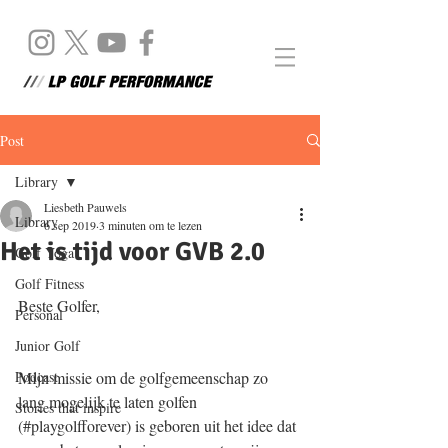
Post
Library
Liesbeth Pauwels
Library
6 sep 2019
3 minuten om te lezen
Het is tijd voor GVB 2.0
Golf Yoga
Golf Fitness
Beste Golfer, 
Personal
Junior Golf
Podcast
Mijn missie om de golfgemeenschap zo 
lang mogelijk te laten golfen 
Stories that inspire
(#playgolfforever) is geboren uit het idee dat 