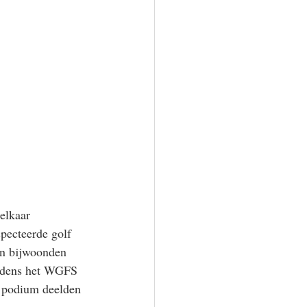
elkaar 
pecteerde golf 
hun bijwoonden 
tijdens het WGFS 
t podium deelden 