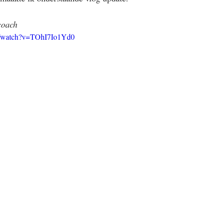
coach
m/watch?v=TOhI7Io1Yd0