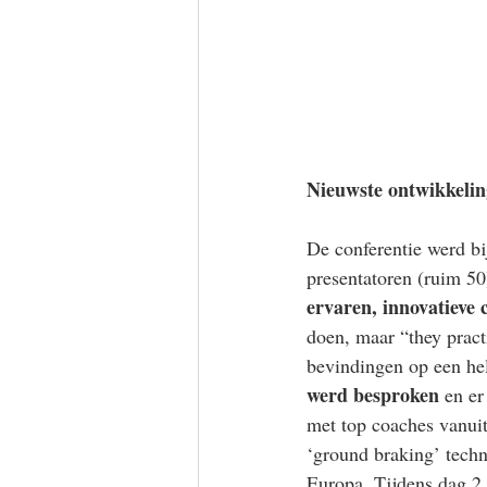
Nieuwste ontwikkeli
De conferentie werd bi
presentatoren (ruim 50
ervaren, innovatieve
doen, maar “they pract
bevindingen op een hel
werd besproken
 en e
met top coaches vanuit
‘ground braking’ techn
Europa. Tijdens dag 2 