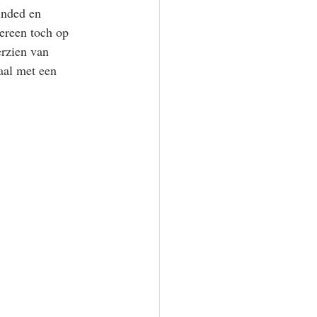
inded en 
ereen toch op 
erzien van 
aal met een 