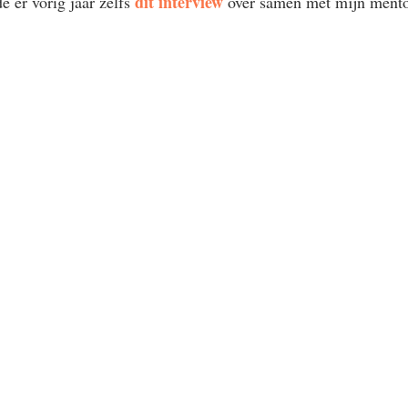
dit interview
 er vorig jaar zelfs 
 over samen met mijn mento