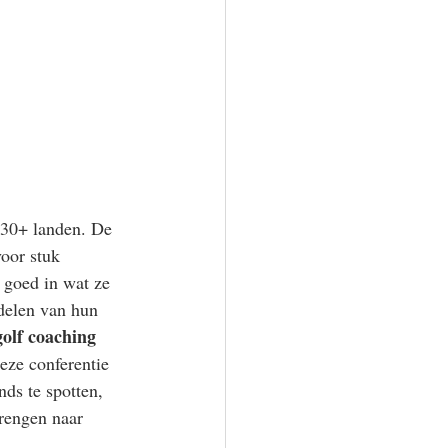
 30+ landen. De 
oor stuk 
n goed in wat ze 
delen van hun 
golf coaching 
eze conferentie 
ds te spotten, 
brengen naar 