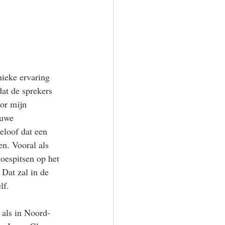
ieke ervaring 
dat de sprekers 
oor mijn 
euwe 
eloof dat een 
en. Vooral als 
oespitsen op het 
 Dat zal in de 
lf. 
 als in Noord-