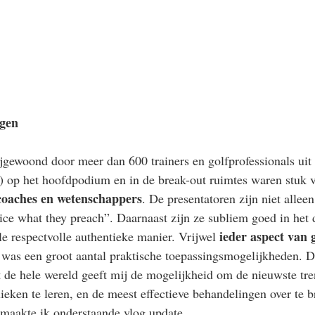
ngen
jgewoond door meer dan 600 trainers en golfprofessionals uit
) op het hoofdpodium en in de break-out ruimtes waren stuk v
 coaches en wetenschappers
. De presentatoren zijn niet allee
ice what they preach”. Daarnaast zijn ze subliem goed in het 
ieder aspect van 
e respectvolle authentieke manier. Vrijwel 
r was een groot aantal praktische toepassingsmogelijkheden. D
 de hele wereld geeft mij de mogelijkheid om de nieuwste tren
ieken te leren, en de meest effectieve behandelingen over te 
maakte ik onderstaande vlog update. 