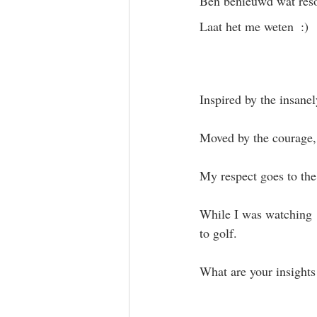
Ben benieuwd wat reson
Laat het me weten  :)
Inspired by the insanely
Moved by the courage, 
My respect goes to th
While I was watching ‘
to golf.
What are your insight