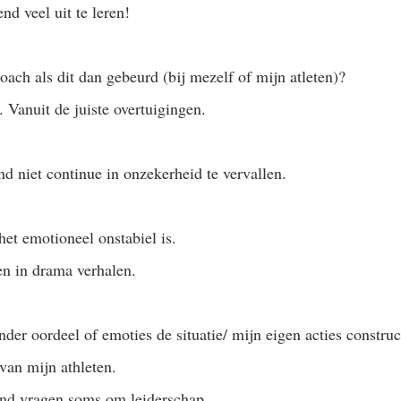
end veel uit te leren! 
coach als dit dan gebeurd (bij mezelf of mijn atleten)? 
. Vanuit de juiste overtuigingen. 
nd niet continue in onzekerheid te vervallen. 
et emotioneel onstabiel is. 
n in drama verhalen. 
er oordeel of emoties de situatie/ mijn eigen acties construct
van mijn athleten. 
end vragen soms om leiderschap. 