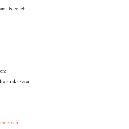
ar als coach.  
en: 
ie straks weer 
/anne-van-