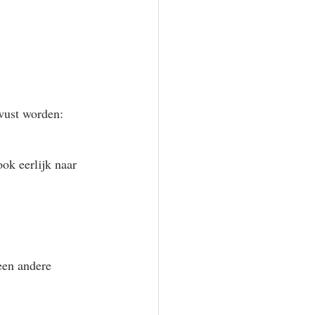
wust worden: 
ook eerlijk naar 
een andere 