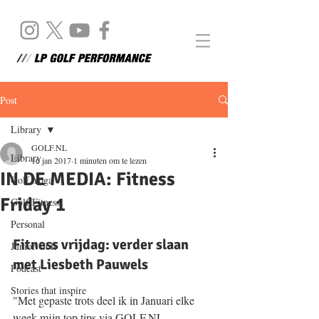
Post
Library
GOLF.NL
Library
16 jan 2017
1 minuten om te lezen
IN DE MEDIA: Fitness
Golf Yoga
Friday 1
Golf Fitness
Personal
Fitness vrijdag: verder slaan 
Junior Golf
met Liesbeth Pauwels
Podcast
Stories that inspire
"Met gepaste trots deel ik in Januari elke 
week mijn top tips via GOLF.NL