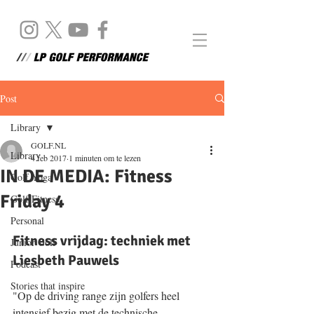
Post
Library
GOLF.NL
Library
4 feb 2017
1 minuten om te lezen
IN DE MEDIA: Fitness
Golf Yoga
Friday 4
Golf Fitness
Personal
Fitness vrijdag: techniek met 
Junior Golf
Liesbeth Pauwels
Podcast
Stories that inspire
"Op de driving range zijn golfers heel 
intensief bezig met de technische 