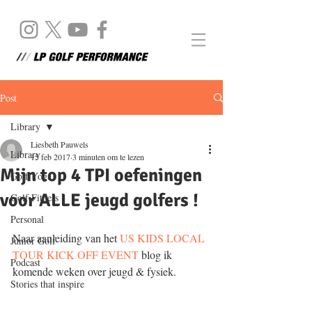
Post
Library
Liesbeth Pauwels
Library
15 feb 2017
3 minuten om te lezen
Mijn top 4 TPI oefeningen
Golf Yoga
voor ALLE jeugd golfers !
Golf Fitness
Personal
Naar aanleiding van het 
US KIDS LOCAL 
Junior Golf
TOUR KICK OFF EVENT
 blog ik 
Podcast
komende weken over jeugd & fysiek. 
Stories that inspire