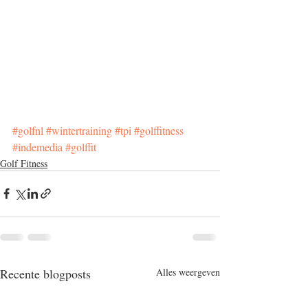
#golfnl
#wintertraining
#tpi
#golffitness
#indemedia
#golffit
Golf Fitness
Recente blogposts
Alles weergeven