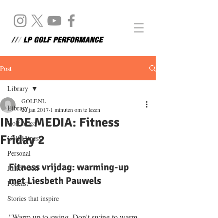
Post
Library
GOLF.NL
Library
20 jan 2017
1 minuten om te lezen
IN DE MEDIA: Fitness
Golf Yoga
Friday 2
Golf Fitness
Personal
Fitness vrijdag: warming-up 
Junior Golf
met Liesbeth Pauwels
Podcast
Stories that inspire
"Warm up to swing, Don't swing to warm 