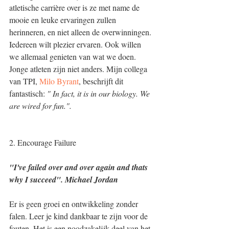
atletische carrière over is ze met name de 
mooie en leuke ervaringen zullen 
herinneren, en niet alleen de overwinningen. 
Iedereen wilt plezier ervaren. Ook willen 
we allemaal genieten van wat we doen. 
Jonge atleten zijn niet anders. Mijn collega 
van TPI, 
Milo Byrant
, beschrijft dit 
fantastisch: 
" In fact, it is in our biology. We 
are wired for fun.".
2. Encourage Failure
"I've failed over and over again and thats 
why I succeed". Michael Jordan 
Er is geen groei en ontwikkeling zonder 
falen. Leer je kind dankbaar te zijn voor de 
fouten. Het is een noodzakelijk deel van het 