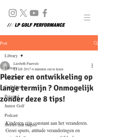
Post
Library
Liesbeth Pauwels
Library
21 feb 2017
4 minuten om te lezen
Plezier en ontwikkeling op
Golf Yoga
lange termijn ? Onmogelijk
Golf Fitness
Personal
zonder deze 8 tips!
Junior Golf
Podcast
Kinderen zijn constant aan het veranderen. 
Stories that inspire
Groei spurts, attitude veranderingen en 