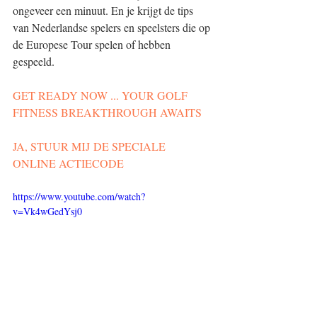
ongeveer een minuut. En je krijgt de tips 
van Nederlandse spelers en speelsters die op 
de Europese Tour spelen of hebben 
gespeeld.
GET READY NOW ... YOUR GOLF 
FITNESS BREAKTHROUGH AWAITS 
JA, STUUR MIJ DE SPECIALE 
ONLINE ACTIECODE  
https://www.youtube.com/watch?
v=Vk4wGedYsj0